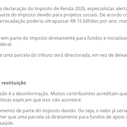
da declaração do Imposto de Renda 2026, especialistas al
e parte do imposto devido para projetos sociais. De acordo c
e arrecadação poderia ultrapassar R$ 15 bilhões por ano, m
nem parte do imposto diretamente para fundos e iniciativa
ederal.
de uma parcela do tributo será direcionada, em vez de deix
restituição
são é a desinformação. Muitos contribuintes acreditam qu
alistas explicam que isso não acontece.
ento de parte do imposto devido. Ou seja, o valor já seria
lher que uma parcela vá diretamente para fundos de apoio a
 saúde.