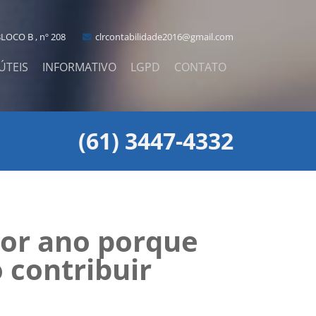
LOCO B , nº 208
clrcontabilidade2016@gmail.com
ÚTEIS
INFORMATIVO
LGPD
CONTATO
(61) 3447-4332
por ano porque
 contribuir