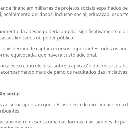
enda financiam milhares de projetos sociais espalhados pel
til, acolhimento de idosos, inclusão social, educação, espor
 aumento da adesão poderia ampliar significativamente o a
sses limitados do poder público.
cipais deixam de captar recursos importantes todos os an
orma equivocada, que haverá custo adicional.
rtalece o controle local sobre a aplicação dos recursos. I
, acompanhando mais de perto os resultados das iniciativas 
ão social
s ao setor apontam que o Brasil deixa de direcionar cerca 
tribuintes.
o mecanismo representa uma das formas mais simples de par