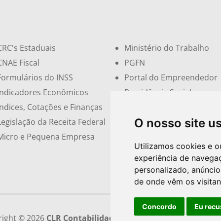
CRC's Estaduais
Ministério do Trabalho
CNAE Fiscal
PGFN
Formulários do INSS
Portal do Empreendedor
Indicadores Econômicos
Previdência Social
Índices, Cotações e Finanças
Receita Federal
O nosso site u
Legislação da Receita Federal
Sindicatos e Associações
Micro e Pequena Empresa
Simples Nacional
Utilizamos cookies e o
experiência de navega
personalizado, anúncios
de onde vêm os visitan
Concordo
Eu recu
right © 2026
CLR Contabilidade
| Desenvolvido por
Siteco