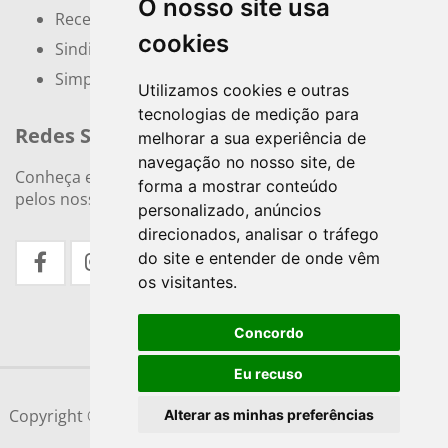
O nosso site usa
Receita Federal
cookies
Sindicatos e Associações
Simples Nacional
Utilizamos cookies e outras
tecnologias de medição para
Redes Sociais
melhorar a sua experiência de
navegação no nosso site, de
Conheça e siga nossos canais. Interaja, fale conosco
forma a mostrar conteúdo
pelos nossos perfis e saiba de todas as novidades.
personalizado, anúncios
direcionados, analisar o tráfego
do site e entender de onde vêm
os visitantes.
Concordo
Eu recuso
Copyright © 2026
CLR Contabilidade
| Desenvolvido por
Alterar as minhas preferências
Sitecontabil